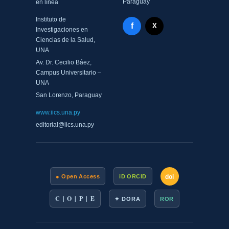
Paraguay
en línea
Instituto de
Facebook - Memorias del
f
X Twitter - MIICS UNA
X
Investigaciones en
Ciencias de la Salud,
UNA
Av. Dr. Cecilio Báez,
Campus Universitario –
UNA
San Lorenzo, Paraguay
www.iics.una.py
editorial@iics.una.py
doi
● Open Access
iD ORCID
C | O | P | E
✦ DORA
ROR