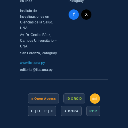
Paraguay
en línea
Instituto de
Facebook - Memorias del
f
X Twitter - MIICS UNA
X
Investigaciones en
Ciencias de la Salud,
UNA
Av. Dr. Cecilio Báez,
Campus Universitario –
UNA
San Lorenzo, Paraguay
www.iics.una.py
editorial@iics.una.py
doi
● Open Access
iD ORCID
C | O | P | E
✦ DORA
ROR