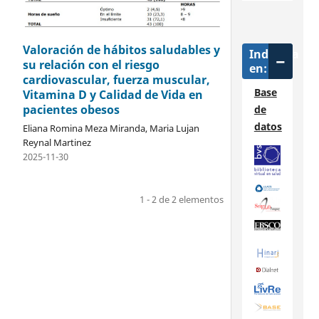
Valoración de hábitos saludables y
Indizada
su relación con el riesgo
en:
cardiovascular, fuerza muscular,
Base
Vitamina D y Calidad de Vida en
pacientes obesos
de
datos
Eliana Romina Meza Miranda, Maria Lujan
Reynal Martinez
2025-11-30
1 - 2 de 2 elementos