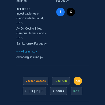
Paraguay
en línea
Instituto de
Facebook - Memorias del
f
X Twitter - MIICS UNA
X
Investigaciones en
Ciencias de la Salud,
UNA
Av. Dr. Cecilio Báez,
Campus Universitario –
UNA
San Lorenzo, Paraguay
www.iics.una.py
editorial@iics.una.py
doi
● Open Access
iD ORCID
C | O | P | E
✦ DORA
ROR