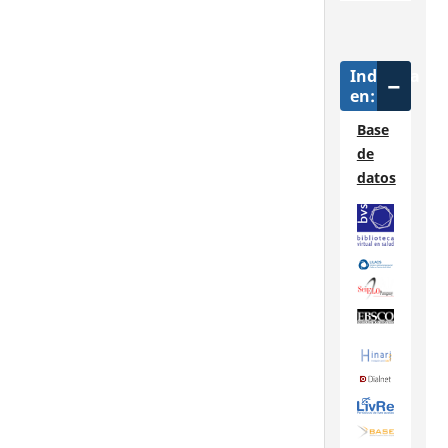
Indizada
en:
Base
de
datos