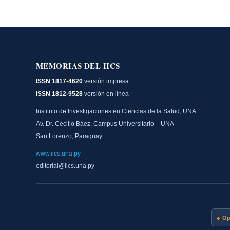
MEMORIAS DEL IICS
ISSN 1817-4620
versión impresa
ISSN 1812-9528
versión en línea
Instituto de Investigaciones en Ciencias de la Salud, UNA
Av. Dr. Cecilio Báez, Campus Universitario – UNA
San Lorenzo, Paraguay
www.iics.una.py
editorial@iics.una.py
● O