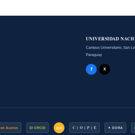
UNIVERSIDAD NACI
Campus Universitario, San L
Paraguay
Facebook - Memoria
f
X Twitter - MIIC
X
C | O | P | E
doi
pen Access
iD ORCID
✦ DORA