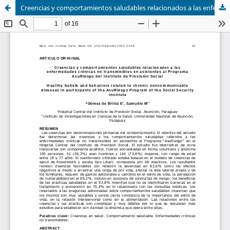
Creencias y comportamientos saludables relacionados a las enfermedades crónicas no transmisibles en asistentes al Programa AsuRiesgo del Instituto de Previsión Social