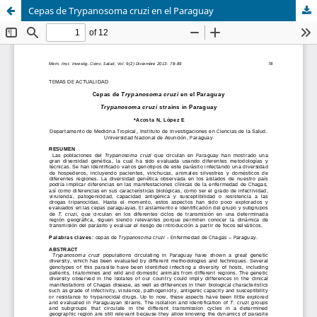
Cepas de Trypanosoma cruzi en el Paraguay