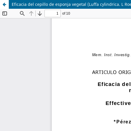
Eficacia del cepillo de esponja vegetal (Luffa cylindrica. L