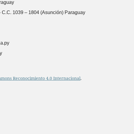
raguay
 C.C. 1039 – 1804 (Asunción) Paraguay
na.py
y
mmons Reconocimiento 4.0 Internacional
.