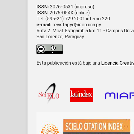
ISSN:
2076-0531 (impreso)
ISSN
: 2076-054X (online)
Tel. (595-21) 729 2001 interno 220
e-mail:
revistapyd@eco.una.py
Ruta 2. Mcal. Estigarribia km 11 - Campus Univ
San Lorenzo, Paraguay
Esta publicación está bajo una
Licencia Creati