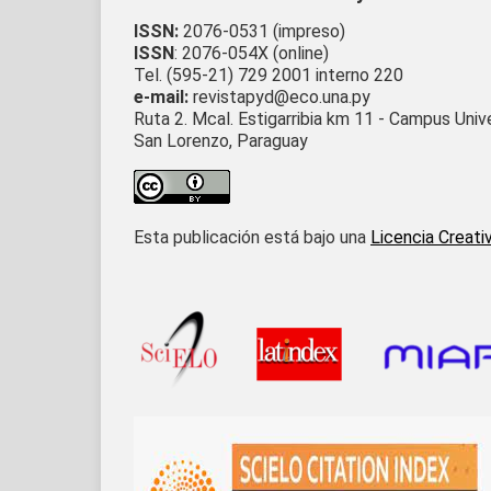
ISSN:
2076-0531 (impreso)
ISSN
: 2076-054X (online)
Tel. (595-21) 729 2001 interno 220
e-mail:
revistapyd@eco.una.py
Ruta 2. Mcal. Estigarribia km 11 - Campus Univ
San Lorenzo, Paraguay
Esta publicación está bajo una
Licencia Creati