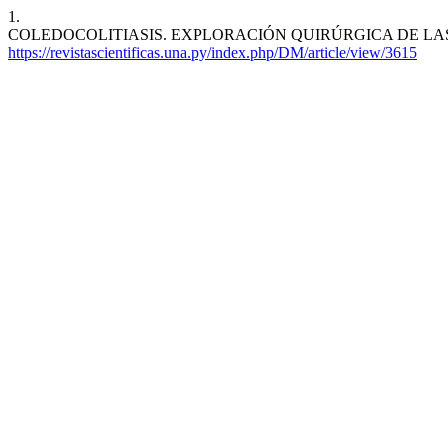
1.
COLEDOCOLITIASIS. EXPLORACIÓN QUIRÚRGICA DE LAS VÍAS BILI
https://revistascientificas.una.py/index.php/DM/article/view/3615