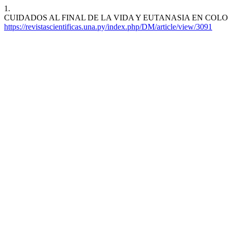
1.
CUIDADOS AL FINAL DE LA VIDA Y EUTANASIA EN COLOMBIA . Disc
https://revistascientificas.una.py/index.php/DM/article/view/3091