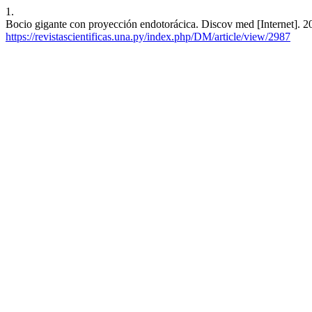
1.
Bocio gigante con proyección endotorácica. Discov med [Internet]. 20
https://revistascientificas.una.py/index.php/DM/article/view/2987