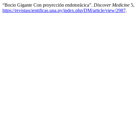
“Bocio Gigante Con proyección endotorácica”.
Discover Medicine
5,
https://revistascientificas.una.py/index.php/DM/article/view/2987
.