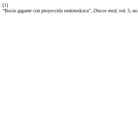
[1]
“Bocio gigante con proyección endotorácica”,
Discov med
, vol. 5, n