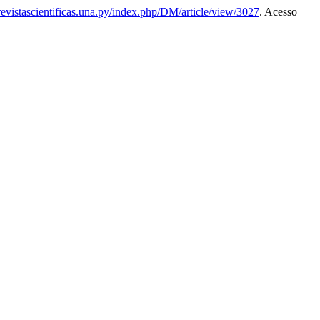
/revistascientificas.una.py/index.php/DM/article/view/3027
. Acesso