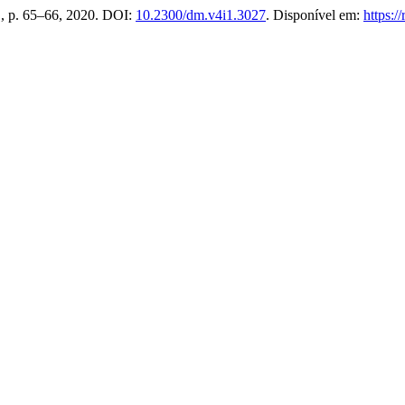
. 1, p. 65–66, 2020. DOI:
10.2300/dm.v4i1.3027
. Disponível em:
https:/