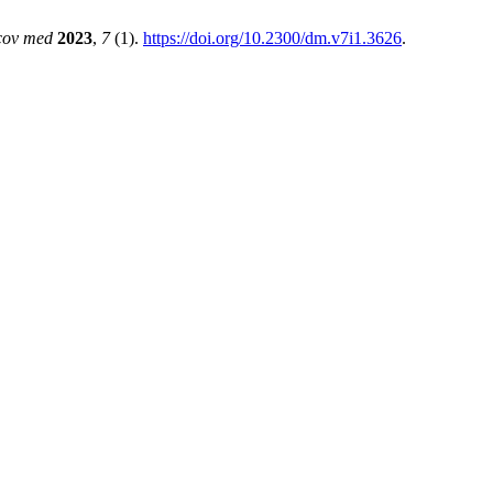
cov med
2023
,
7
(1).
https://doi.org/10.2300/dm.v7i1.3626
.