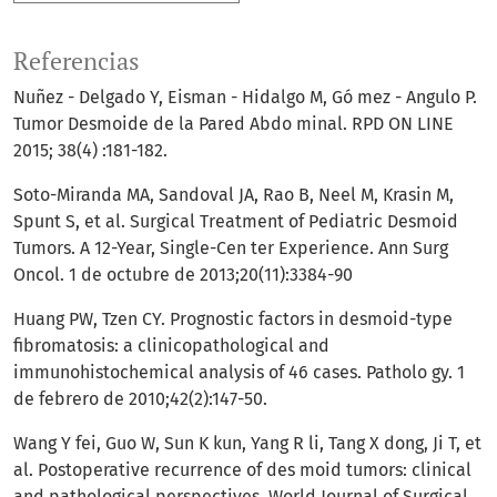
Referencias
Nuñez - Delgado Y, Eisman - Hidalgo M, Gó mez - Angulo P.
Tumor Desmoide de la Pared Abdo minal. RPD ON LINE
2015; 38(4) :181-182.
Soto-Miranda MA, Sandoval JA, Rao B, Neel M, Krasin M,
Spunt S, et al. Surgical Treatment of Pediatric Desmoid
Tumors. A 12-Year, Single-Cen ter Experience. Ann Surg
Oncol. 1 de octubre de 2013;20(11):3384-90
Huang PW, Tzen CY. Prognostic factors in desmoid-type
fibromatosis: a clinicopathological and
immunohistochemical analysis of 46 cases. Patholo gy. 1
de febrero de 2010;42(2):147-50.
Wang Y fei, Guo W, Sun K kun, Yang R li, Tang X dong, Ji T, et
al. Postoperative recurrence of des moid tumors: clinical
and pathological perspectives. World Journal of Surgical