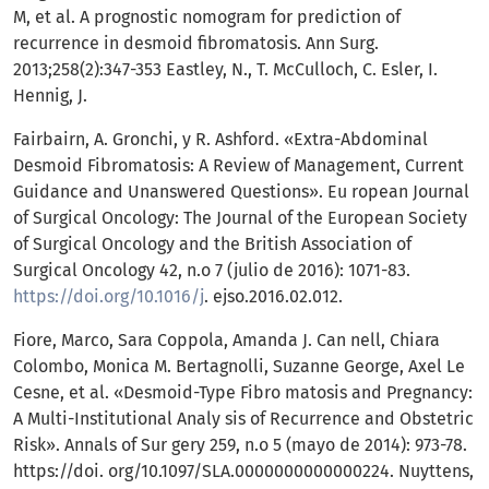
M, et al. A prognostic nomogram for prediction of
recurrence in desmoid fibromatosis. Ann Surg.
2013;258(2):347-353 Eastley, N., T. McCulloch, C. Esler, I.
Hennig, J.
Fairbairn, A. Gronchi, y R. Ashford. «Extra-Abdominal
Desmoid Fibromatosis: A Review of Management, Current
Guidance and Unanswered Questions». Eu ropean Journal
of Surgical Oncology: The Journal of the European Society
of Surgical Oncology and the British Association of
Surgical Oncology 42, n.o 7 (julio de 2016): 1071-83.
https://doi.org/10.1016/j
. ejso.2016.02.012.
Fiore, Marco, Sara Coppola, Amanda J. Can nell, Chiara
Colombo, Monica M. Bertagnolli, Suzanne George, Axel Le
Cesne, et al. «Desmoid-Type Fibro matosis and Pregnancy:
A Multi-Institutional Analy sis of Recurrence and Obstetric
Risk». Annals of Sur gery 259, n.o 5 (mayo de 2014): 973-78.
https://doi. org/10.1097/SLA.0000000000000224. Nuyttens,