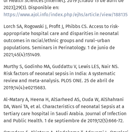
of Health Sciences [Internet]. 2019 [citado 15 de abril de
2023];29(3). Disponible en:
https://www.ajol.info/index.php/ejhs/article/view/188135
Lorch SA, Rogowski J, Profit J, Phibbs CS. Access to risk-
appropriate hospital care and disparities in neonatal
outcomes in racial/ethnic groups and rural–urban
populations. Seminars in Perinatology. 1 de junio de
2021;45(4):151409.
Murthy S, Godinho MA, Guddattu V, Lewis LES, Nair NS.
Risk factors of neonatal sepsis in India: A systematic
review and meta-analysis. PLOS ONE. 25 de abril de
2019;14(4):e0215683.
Al-Matary A, Heena H, AlSarheed AS, Ouda W, AlShahrani
DA, Wani TA, et al. Characteristics of neonatal Sepsis at a
tertiary care hospital in Saudi Arabia. Journal of Infection
and Public Health. 1 de septiembre de 2019;12(5):666-72.