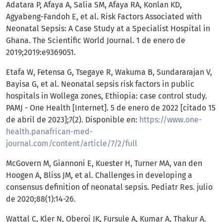
Adatara P, Afaya A, Salia SM, Afaya RA, Konlan KD,
Agyabeng-Fandoh E, et al. Risk Factors Associated with
Neonatal Sepsis: A Case Study at a Specialist Hospital in
Ghana. The Scientific World Journal. 1 de enero de
2019;2019:e9369051.
Etafa W, Fetensa G, Tsegaye R, Wakuma B, Sundararajan V,
Bayisa G, et al. Neonatal sepsis risk factors in public
hospitals in Wollega zones, Ethiopia: case control study.
PAMJ - One Health [Internet]. 5 de enero de 2022 [citado 15
de abril de 2023];7(2). Disponible en:
https://www.one-
health.panafrican-med-
journal.com/content/article/7/2/full
McGovern M, Giannoni E, Kuester H, Turner MA, van den
Hoogen A, Bliss JM, et al. Challenges in developing a
consensus definition of neonatal sepsis. Pediatr Res. julio
de 2020;88(1):14-26.
Wattal C, Kler N, Oberoi JK, Fursule A, Kumar A, Thakur A.