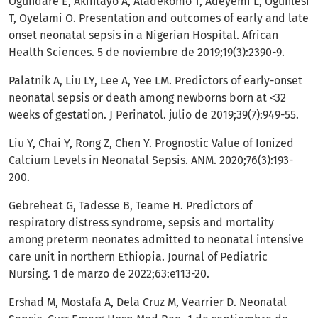
Ogundare E, Akintayo A, Aladekomo T, Adeyemi L, Ogunlesi
T, Oyelami O. Presentation and outcomes of early and late
onset neonatal sepsis in a Nigerian Hospital. African
Health Sciences. 5 de noviembre de 2019;19(3):2390-9.
Palatnik A, Liu LY, Lee A, Yee LM. Predictors of early-onset
neonatal sepsis or death among newborns born at <32
weeks of gestation. J Perinatol. julio de 2019;39(7):949-55.
Liu Y, Chai Y, Rong Z, Chen Y. Prognostic Value of Ionized
Calcium Levels in Neonatal Sepsis. ANM. 2020;76(3):193-
200.
Gebreheat G, Tadesse B, Teame H. Predictors of
respiratory distress syndrome, sepsis and mortality
among preterm neonates admitted to neonatal intensive
care unit in northern Ethiopia. Journal of Pediatric
Nursing. 1 de marzo de 2022;63:e113-20.
Ershad M, Mostafa A, Dela Cruz M, Vearrier D. Neonatal