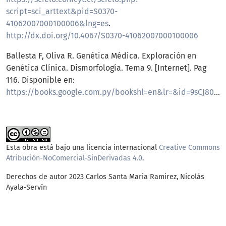
script=sci_arttext&pid=S0370-
41062007000100006&lng=es
.
http://dx.doi.org/10.4067/S0370-41062007000100006
Ballesta F, Oliva R. Genética Médica. Exploración en
Genética Clínica. Dismorfología. Tema 9. [Internet]. Pag
116. Disponible en:
https://books.google.com.py/bookshl=en&lr=&id=9sCJ80bEsRsC&oi=fnd&pg=PA107&dq=polidactilia+familiar&ots=qY5xSx5pJW&sig=ImDXhmb0v_OhxYW63nFC7VU
Esta obra está bajo una licencia internacional
Creative Commons
Atribución-NoComercial-SinDerivadas 4.0
.
Derechos de autor 2023 Carlos Santa Maria Ramirez, Nicolás
Ayala-Servín