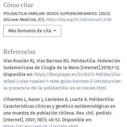
Cómo citar
POLIDACTILIA FAMILIAR: DEDOS SUPERNUMERARIOS. (2023).
Discover Medicine
,
2
(1).
https://doi.org/10.2300/dm.v2i1.3128
Más formatos de cita
Referencias
Viso Russián RJ, Viso Barroso RG. Polidactilia. Federación
Sudamericana de Cirugía de la Mano [Internet].2018;1-12.
Disponible en:
https://docplayer.es/2476372-Polidactilia-
rafael-j-viso-russian-1-rene-gviso-barroso-2-introduccion-
la-presencia-de-la-polidactilia-en-el-recien.html
Cifuentes L, Nazer J, Caviedes A, Luarte A. Polidactilia:
Características clínicas y genético epidemiológicas en
una muestra de población chilena. Rev. chil. pediatr.
[Internet]. 2007; 78(1): 46-53. Disponible en:
https://scielo.conicyt.cl/scielo.php?