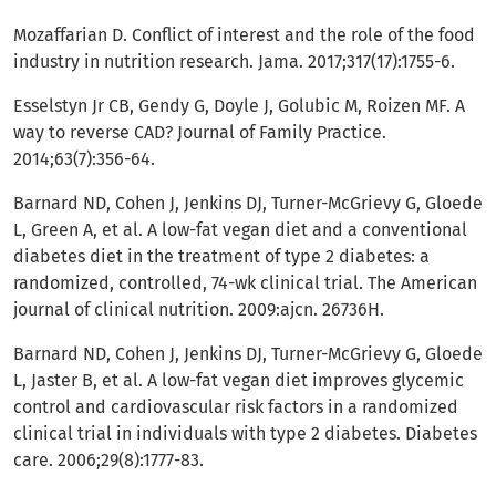
Mozaffarian D. Conflict of interest and the role of the food
industry in nutrition research. Jama. 2017;317(17):1755-6.
Esselstyn Jr CB, Gendy G, Doyle J, Golubic M, Roizen MF. A
way to reverse CAD? Journal of Family Practice.
2014;63(7):356-64.
Barnard ND, Cohen J, Jenkins DJ, Turner-McGrievy G, Gloede
L, Green A, et al. A low-fat vegan diet and a conventional
diabetes diet in the treatment of type 2 diabetes: a
randomized, controlled, 74-wk clinical trial. The American
journal of clinical nutrition. 2009:ajcn. 26736H.
Barnard ND, Cohen J, Jenkins DJ, Turner-McGrievy G, Gloede
L, Jaster B, et al. A low-fat vegan diet improves glycemic
control and cardiovascular risk factors in a randomized
clinical trial in individuals with type 2 diabetes. Diabetes
care. 2006;29(8):1777-83.