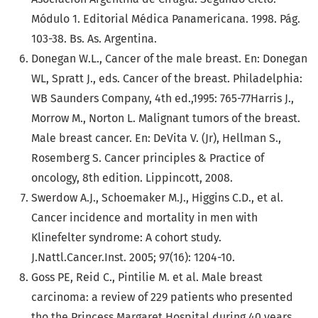
Módulo 1. Editorial Médica Panamericana. 1998. Pág.
103-38. Bs. As. Argentina.
Donegan W.L., Cancer of the male breast. En: Donegan
WL, Spratt J., eds. Cancer of the breast. Philadelphia:
WB Saunders Company, 4th ed.,1995: 765-77Harris J.,
Morrow M., Norton L. Malignant tumors of the breast.
Male breast cancer. En: DeVita V. (Jr), Hellman S.,
Rosemberg S. Cancer principles & Practice of
oncology, 8th edition. Lippincott, 2008.
Swerdow A.J., Schoemaker M.J., Higgins C.D., et al.
Cancer incidence and mortality in men with
Klinefelter syndrome: A cohort study.
J.Nattl.Cancer.Inst. 2005; 97(16): 1204-10.
Goss PE, Reid C., Pintilie M. et al. Male breast
carcinoma: a review of 229 patients who presented
tho the Princess Margaret Hospital during 40 years