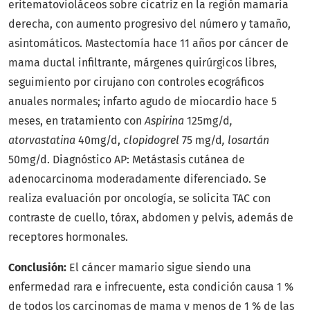
eritematovioláceos sobre cicatriz en la región mamaria
derecha, con aumento progresivo del número y tamaño,
asintomáticos. Mastectomía hace 11 años por cáncer de
mama ductal infiltrante, márgenes quirúrgicos libres,
seguimiento por cirujano con controles ecográficos
anuales normales; infarto agudo de miocardio hace 5
meses, en tratamiento con
Aspirina
125mg/d
,
atorvastatina
40mg/d,
clopidogrel
75 mg/d
, losartán
50mg/d. Diagnóstico AP: Metástasis cutánea de
adenocarcinoma moderadamente diferenciado. Se
realiza evaluación por oncología, se solicita TAC con
contraste de cuello, tórax, abdomen y pelvis, además de
receptores hormonales.
Conclusión:
El cáncer mamario sigue siendo una
enfermedad rara e infrecuente, esta condición causa 1 %
de todos los carcinomas de mama y menos de 1 % de las