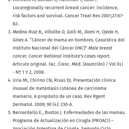
Locoregionally recurrent breast cancer: incidence,
risk factors and survival. Cancer Treat Rev 2001;27:67-
82.
Medina Ruíz B., Villalba D, Galli M., Dami H, Ojeda H,
Gines A.
“Cáncer de mama en hombres. Casuística del
Instituto Nacional del Cáncer (INC)”
Male breast
cancer. Cancer National Institute’s cases report.
Artículo original
.
Fac. Cienc. Méd. (Asunción) / Vol XLI
- Nº 1 Y 2, 2008.
Uría MI, Chirino CN, Rivas DJ. Presentación clínica
inusual de metástasis cutánea de carcinoma
mamario. A propósito de un caso. Rev Rgent
Dermatol. 2009; 90 (4): 230-6.
Bernardello E., Bustos J. Enfermedades de las mamas.
Programa de Actualización en Cirugía (PROACI) –
Asociación Argentina de Cirugía. Segundo Ciclo.