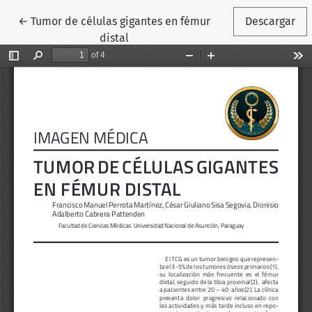
Volver a los detalles del artículo
←
Tumor de células gigantes en fémur
Descargar
distal